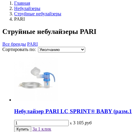
Главная
Небулайзеры
Струйные небулайзеры
PARI
Струйные небулайзеры PARI
Все бренды
PARI
Сортировать по:
Небулайзер PARI LC SPRINT® BABY (разм.1
3 105
руб
x
За 1 клик