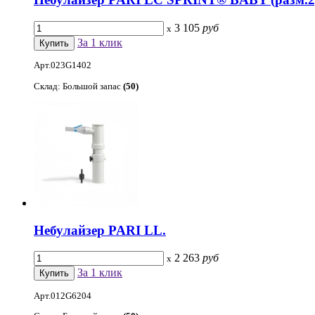
3 105
руб
x
За 1 клик
Арт.023G1402
Склад: Большой запас
(50)
Небулайзер PARI LL.
2 263
руб
x
За 1 клик
Арт.012G6204