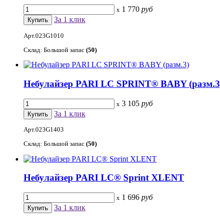
1 770
руб
x
За 1 клик
Арт.023G1010
Склад: Большой запас
(50)
Небулайзер PARI LC SPRINT® BABY (разм.3
3 105
руб
x
За 1 клик
Арт.023G1403
Склад: Большой запас
(50)
Небулайзер PARI LC® Sprint XLENT
1 696
руб
x
За 1 клик