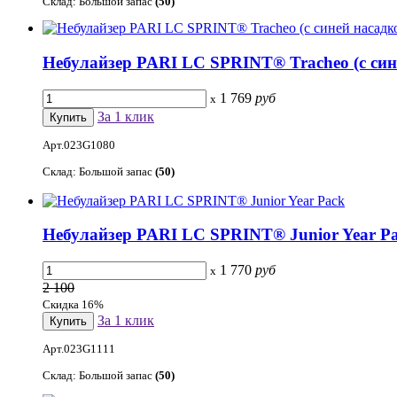
Склад: Большой запас
(50)
Небулайзер PARI LC SPRINT® Tracheo (с сине
1 769
руб
x
За 1 клик
Арт.023G1080
Склад: Большой запас
(50)
Небулайзер PARI LC SPRINT® Junior Year P
1 770
руб
x
2 100
Скидка 16%
За 1 клик
Арт.023G1111
Склад: Большой запас
(50)