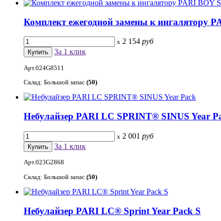
Комплект ежегодной замены к ингалятору PA
2 154
руб
x
За 1 клик
Арт.024G8511
Склад: Большой запас
(50)
Небулайзер PARI LC SPRINT® SINUS Year P
2 001
руб
x
За 1 клик
Арт.023G2868
Склад: Большой запас
(50)
Небулайзер PARI LC® Sprint Year Pack S