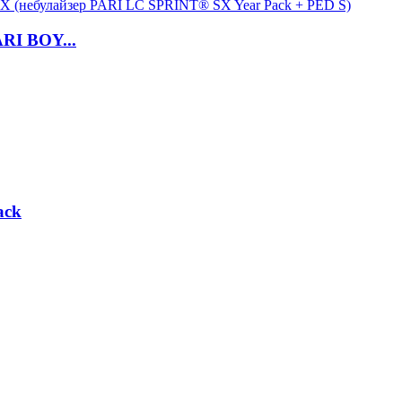
RI BOY...
ack