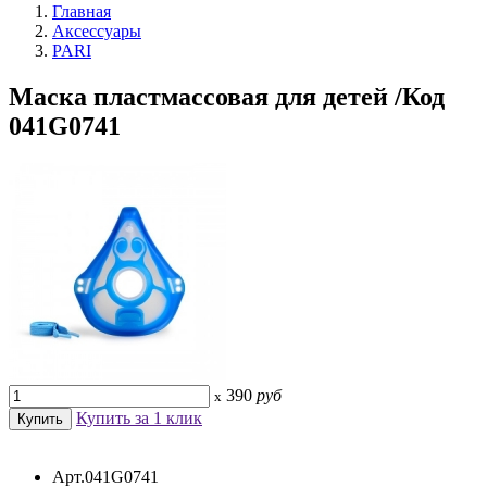
Главная
Аксессуары
PARI
Маска пластмассовая для детей /Код
041G0741
390
руб
x
Купить за 1 клик
Арт.041G0741