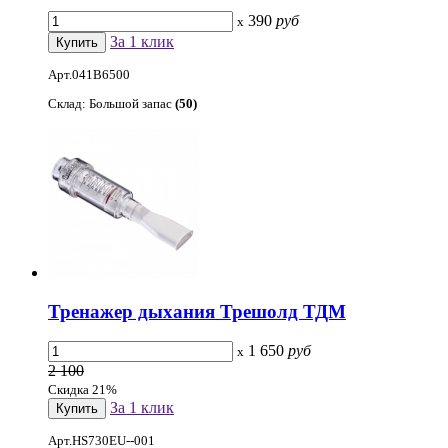
390
руб
x
За 1 клик
Арт.041B6500
Склад: Большой запас
(50)
Тренажер дыхания Трешолд ТДМ
1 650
руб
x
2 100
Скидка 21%
За 1 клик
Арт.HS730EU--001