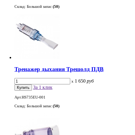
Склад: Большой запас
(50)
Тренажер дыхания Трешолд ПДВ
1 650
руб
x
За 1 клик
Арт.HS735EU-001
Склад: Большой запас
(50)