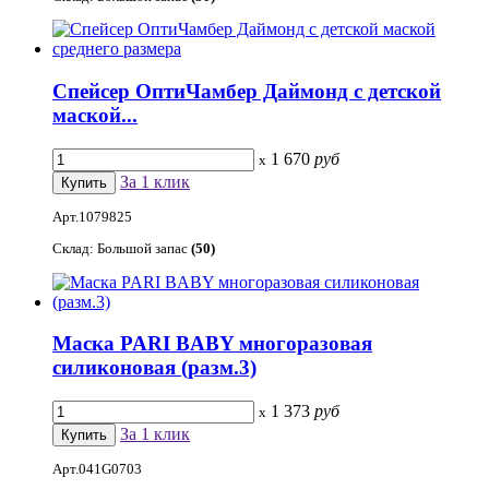
Cпейсер ОптиЧамбер Даймонд с детской
маской...
1 670
руб
x
За 1 клик
Арт.1079825
Склад: Большой запас
(50)
Маска PARI BABY многоразовая
силиконовая (разм.3)
1 373
руб
x
За 1 клик
Арт.041G0703