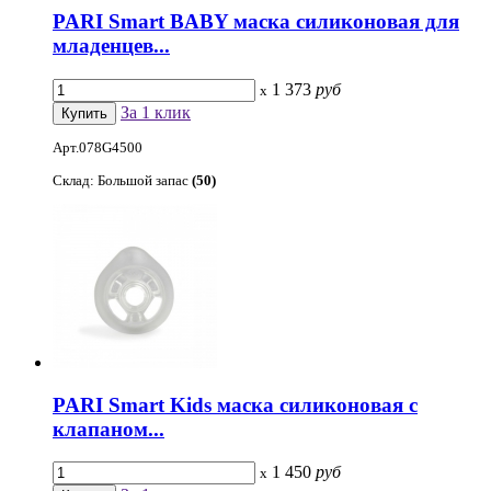
PARI Smart BABY маска силиконовая для
младенцев...
1 373
руб
x
За 1 клик
Арт.078G4500
Склад: Большой запас
(50)
PARI Smart Kids маска силиконовая с
клапаном...
1 450
руб
x