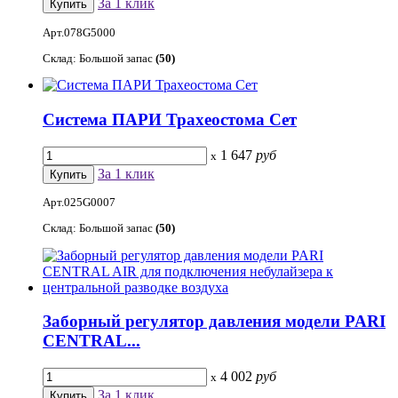
За 1 клик
Арт.078G5000
Склад: Большой запас
(50)
Система ПАРИ Трахеостома Сет
1 647
руб
x
За 1 клик
Арт.025G0007
Склад: Большой запас
(50)
Заборный регулятор давления модели PARI
CENTRAL...
4 002
руб
x
За 1 клик