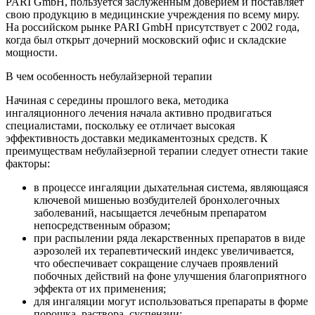
PARI GmbH, пользуется заслуженным доверием и поставляет
свою продукцию в медицинские учреждения по всему миру.
На российском рынке PARI GmbH присутствует с 2002 года,
когда был открыт дочерний московский офис и складские
мощности.
В чем особенность небулайзерной терапии
Начиная с середины прошлого века, методика
ингаляционного лечения начала активно продвигаться
специалистами, поскольку ее отличает высокая
эффективность доставки медикаментозных средств. К
преимуществам небулайзерной терапии следует отнести такие
факторы:
в процессе ингаляции дыхательная система, являющаяся
ключевой мишенью возбудителей бронхолегочных
заболеваний, насыщается лечебным препаратом
непосредственным образом;
при распылении ряда лекарственных препаратов в виде
аэрозолей их терапевтический индекс увеличивается,
что обеспечивает сокращение случаев проявлений
побочных действий на фоне улучшения благоприятного
эффекта от их применения;
для ингаляции могут использоваться препараты в форме
порошка, раствора, суспензии;