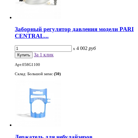
Заборный регулятор давления модели PARI
CENTRAL...
4 002
руб
x
За 1 клик
Арт.058G1100
Склад: Большой запас
(50)
Держатель для небулайзеров